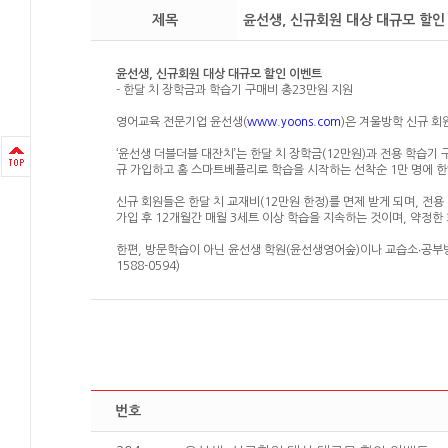
제목
윤선생, 신규회원 대상 대규모 할인
윤선생, 신규회원 대상 대규모 할인 이벤트
- 한달 치 장학금과 학습기 구매비 총23만원 지원
영어교육 전문기업 윤선생(
www.yoons.com
)은 겨울방학 신규 회
‘윤선생 더블더블 대잔치’는 한달 치 장학금(12만원)과 전용 학습기
규 가입하고 홈 스마트베플리로 학습을 시작하는 선착순 1만 명에 한
신규 회원들은 한달 치 교재비(12만원 한정)를 면제 받게 되며, 전용
가입 후 12개월간 매월 3세트 이상 학습을 지속하는 것이며, 약정한
한편, 방문학습이 아닌 윤선생 학원(윤선생영어숲)이나 교습소∙공부
1588-0594)
번호