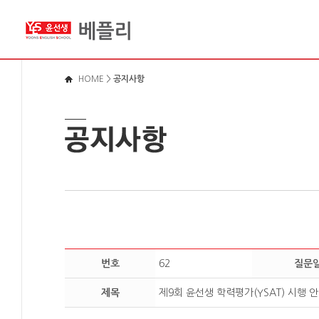
메뉴바로가기
본문영역가기
로그인바로가기
HOME
>
공지사항
번호
62
질문
제목
제9회 윤선생 학력평가(YSAT) 시행 