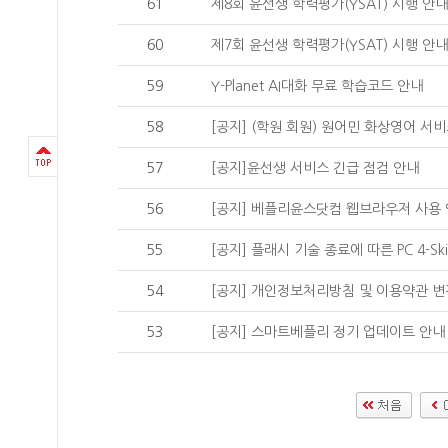
61
제8회 윤선생 학력평가(YSAT) 시행 안내
60
제7회 윤선생 학력평가(YSAT) 시행 안내
59
Y-Planet AI대화 무료 학습코드 안내
58
[공지] (학원 회원) 원어민 화상영어 서
57
[공지]윤선생 서비스 긴급 점검 안내
56
[공지] 베플리윤스닷컴 웹브라우저 사용
55
[공지] 플래시 기술 종료에 따른 PC 4-Ski
54
[공지] 개인정보처리방침 및 이용약관 변
53
[공지] 스마트베플리 정기 업데이트 안내