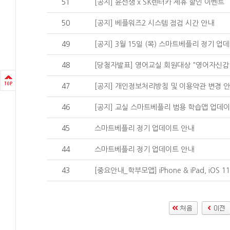
51
[공지] 윤선생 x SK렌터카 제휴 할인 이벤트
50
[공지] 베플워즈2 시스템 점검 시간 안내
49
[공지] 3월 15일 (목) 스마트베플리 정기 업
48
[당첨자발표] 영어교실 회원대상 "영어자신감 
47
[공지] 개인정보처리방침 및 이용약관 변경 
46
[공지] 교실 스마트베플리 범용 학습앱 업데
45
스마트베플리 정기 업데이트 안내
44
스마트베플리 정기 업데이트 안내
43
[중요안내_학부모앱] iPhone & iPad, iOS