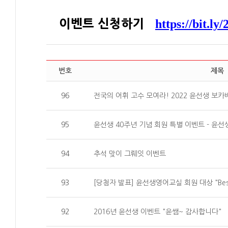
이벤트 신청하기
https://bit.l
번호
제목
96
전국의 어휘 고수 모여라! 2022 윤선생 보카
95
윤선생 40주년 기념 회원 특별 이벤트 - 윤선
94
추석 맞이 그뤠잇 이벤트
93
[당첨자 발표] 윤선생영어교실 회원 대상 "Best
92
2016년 윤선생 이벤트 "윤쌤~ 감사합니다"