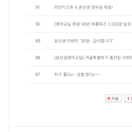
91
라인키즈폰 X 윤선생 장학금 득템!
90
[영어교실 회원 대상] 베플워즈 3,000점 달
89
윤선생 이벤트 "윤쌤~ 감사합니다"
88
[윤선생영어교실] 겨울특별학기 홈런킹 이벤트
87
퀴즈 풀Go~ 상품 받Go~~