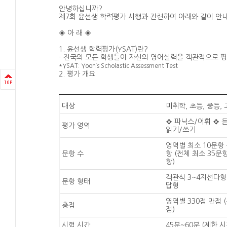
안녕하십니까?
제7회 윤선생 학력평가 시행과 관련하여 아래와 같이 안
◈ 아 래 ◈
1. 윤선생 학력평가(YSAT)란?
- 전국의 모든 학생들이 자신의 영어실력을 객관적으로 
*YSAT: Yoon’s Scholastic Assessment Test
2. 평가 개요
대상
미취학
,
초등
,
중등
,
❖
파닉스/어휘
❖
평가 영역
읽기/쓰기
영역별 최소 10문항 
문항 수
항
(
전체 최소
35
문
항
)
객관식 3~4지선다형 
문항 형태
답형
영역별 330점 만점 (
총점
점)
시험 시간
45분~60분 (제한 시