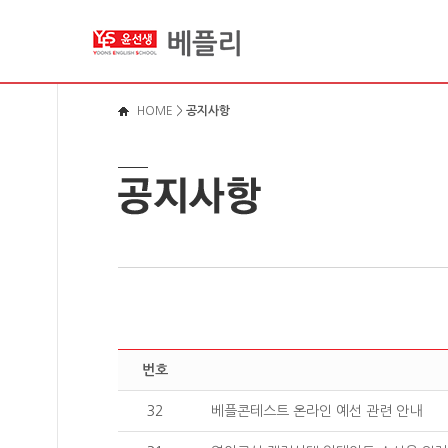
메뉴바로가기
본문영역가기
로그인바로가기
HOME
>
공지사항
번호
32
베플콘테스트 온라인 예선 관련 안내