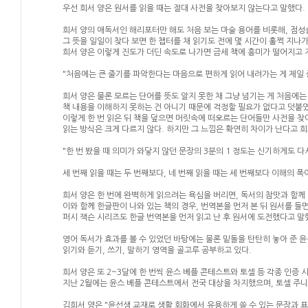
우선 희서 양은 원서를 읽을 때는 절대 사전을 찾아보지 않는다고 말했다.
희서 양의 애독서인 해리포터만 해도 처음 보는 마술 용어를 비롯해, 점성술(a
그 뜻을 일일이 찾다 보면 한 챕터를 채 읽기도 전에 몇 시간이 훌쩍 지나가
희서 양은 이렇게 진도가 더딘 속도로 나가면 금세 책에 흥미가 떨어지고
"처음에는 큰 줄기를 파악한다는 마음으로 편하게 읽어 내려가는 게 제일 
희서 양은 물론 모르는 단어를 뜻도 알지 못한 채 그냥 넘기는 게 처음에는
책 내용을 이해하지 못하는 건 아니기 때문에 걱정할 필요가 없다고 덧붙
이렇게 한 번 읽은 뒤 책을 덮으면 머릿속에 떠오르는 단어들만 사전을 찾아
읽는 방식은 크게 다르지 않다. 하지만 그 느낌은 확연히 차이가 난다고 
"한 번 봤을 때 의미가 와닿지 않던 문장의 3분의 1 정도는 신기하게도 다
세 번째 읽을 때는 두 번째보다, 네 번째 읽을 때는 세 번째보다 이해의 폭
희서 양은 한 번에 완벽하게 읽으려는 욕심을 버리면, 독서의 참맛과 함께 
이와 함께 한글판이 나와 있는 책의 경우, 번역본을 먼저 본 뒤 원서를 들
퍼시 잭슨 시리즈도 한글 번역본을 먼저 읽고 난 후 원서에 도전했다고 말
영어 독서가 효과를 볼 수 있었던 바탕에는 물론 밑돌을 탄탄히 놓아 준 
읽기와 듣기, 쓰기, 말하기 영역을 골고루 공부하고 있다.
희서 양은 또 2~3달에 한 번씩 윤스 베플 콘테스트와 토셀 등 각종 인증
지난 2월에는 윤스 베플 콘테스트에서 전국 대상을 차지했으며, 토셀 주니
김희서 양은 "윤선생 교재로 생활 회화에서 유용하게 쓸 수 있는 문장과 표