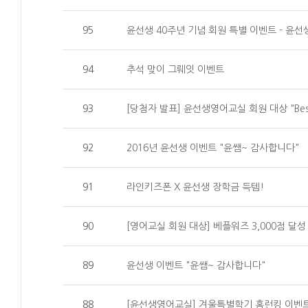
95
윤선생 40주년 기념 회원 특별 이벤트 - 윤선
94
추석 맞이 그뤠잇 이벤트
93
[당첨자 발표] 윤선생영어교실 회원 대상 "Best
92
2016년 윤선생 이벤트 "윤쌤~ 감사합니다"
91
라인키즈폰 X 윤선생 장학금 득템!
90
[영어교실 회원 대상] 베플워즈 3,000점 달
89
윤선생 이벤트 "윤쌤~ 감사합니다"
88
[윤선생영어교실] 겨울특별학기 홈런킹 이벤트